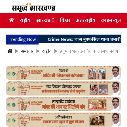
राष्ट्रीय
झारखंड
बिहार
अंतरराष्ट्रीय
क्राइम न्यूज
Trending Now
Crime News: चास मुफ्फसिल थाना प्रभारी पर हमला, आरो
समाचार
राष्ट्रीय
हनुमान भक्त अरविंद के लक्ष्मण मनीष सिसोद