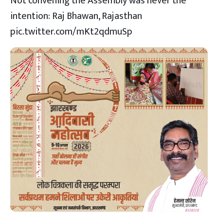
Not convening the Assembly was never the
intention: Raj Bhawan, Rajasthan
pic.twitter.com/mKt2qdmuSp