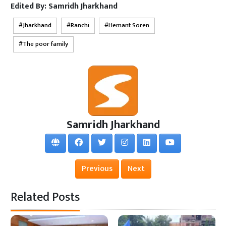
Edited By:
Samridh Jharkhand
Jharkhand
Ranchi
Hemant Soren
The poor family
Samridh Jharkhand
Previous
Next
Related Posts