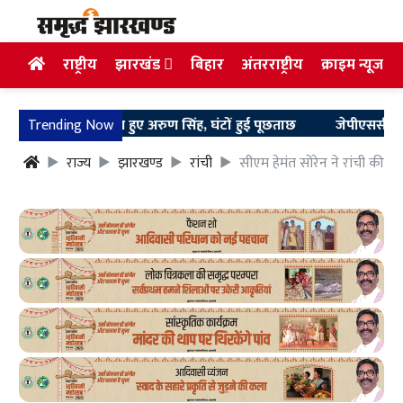
राष्ट्रीय
झारखंड
बिहार
अंतरराष्ट्रीय
क्राइम न्यूज
 के सामने पेश हुए अरुण सिंह, घंटों हुई पूछताछ
Trending Now
जेपीएससी और जेएसएसस
राज्य
झारखण्ड
रांची
सीएम हेमंत सोरेन ने रांची की स