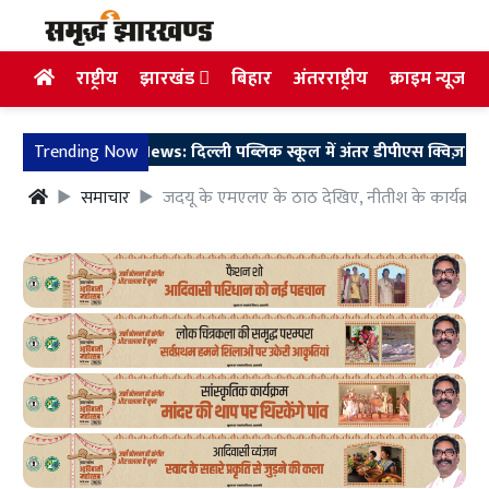
राष्ट्रीय
झारखंड
बिहार
अंतरराष्ट्रीय
क्राइम न्यूज
Ranchi News: दिल्ली पब्लिक स्कूल में अंतर डीपीएस क्विज़ प्रतिय
Trending Now
समाचार
जदयू के एमएलए के ठाठ देखिए, नीतीश के कार्यक्रम के द