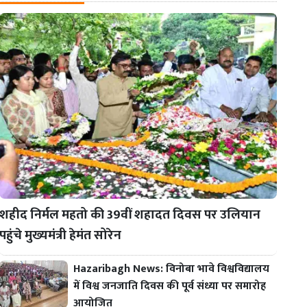
शहीद निर्मल महतो की 39वीं शहादत दिवस पर उलियान
पहुंचे मुख्यमंत्री हेमंत सोरेन
Hazaribagh News: विनोबा भावे विश्वविद्यालय
में विश्व जनजाति दिवस की पूर्व संध्या पर समारोह
आयोजित