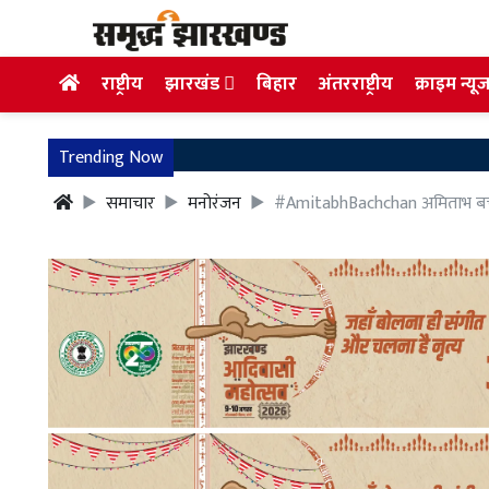
राष्ट्रीय
झारखंड
बिहार
अंतरराष्ट्रीय
क्राइम न्यू
Trending Now
समाचार
मनोरंजन
#AmitabhBachchan अमिताभ बच्चन 