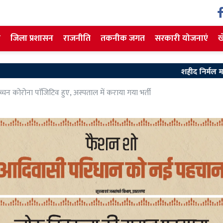
ज
जिला प्रशासन
राजनीति
तकनीक जगत
सरकारी योजनाएं
ख
शहीद निर्मल महतो की 39वीं शहादत दि
कोरोना पाॅजिटिव हुए, अस्पताल में कराया गया भर्ती