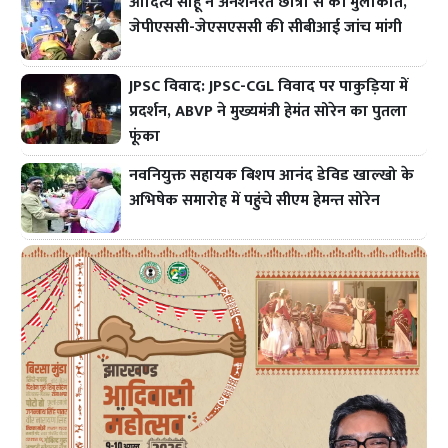
आदित्य साहू ने अनशनरत छात्रों से की मुलाकात,
जेपीएससी-जेएसएससी की सीबीआई जांच मांगी
JPSC विवाद: JPSC-CGL विवाद पर पाकुड़िया में
प्रदर्शन, ABVP ने मुख्यमंत्री हेमंत सोरेन का पुतला
फूंका
नवनियुक्त सहायक बिशप आनंद डेविड खाल्खो के
अभिषेक समारोह में पहुंचे सीएम हेमन्त सोरेन