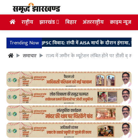
राष्ट्रीय
झारखंड
बिहार
अंतरराष्ट्रीय
क्राइम न्यूज
Trending Now
JPSC विवाद: रांची में AISA मार्च के दौरान हंगामा, राष्ट्रीय अध्य
समाचार
राज्य में जमीन के म्यूटेशन लंबित होने पर डीसी व् 