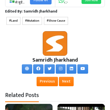
Follow करें
Join Now
से जुड़ें...
👉
Edited By:
Samridh Jharkhand
Land
Mutation
Show Cause
Samridh Jharkhand
Previous
Next
Related Posts