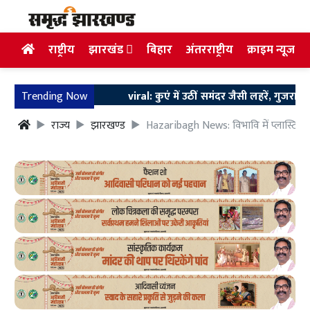
राष्ट्रीय
झारखंड
बिहार
अंतरराष्ट्रीय
क्राइम न्यूज
Trending Now
viral: कुएं में उठीं समंदर जैसी लहरें, गुजरात के मोरबी
राज्य
झारखण्ड
Hazaribagh News: विभावि में प्लास्टिक