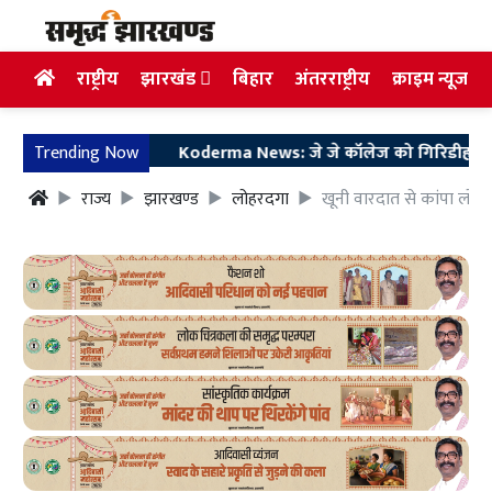
राष्ट्रीय
झारखंड
बिहार
अंतरराष्ट्रीय
क्राइम न्यूज
Trending Now
Koderma News: जे जे कॉलेज को गिरिडीह विवि से ज
राज्य
झारखण्ड
लोहरदगा
खूनी वारदात से कांपा लोहर