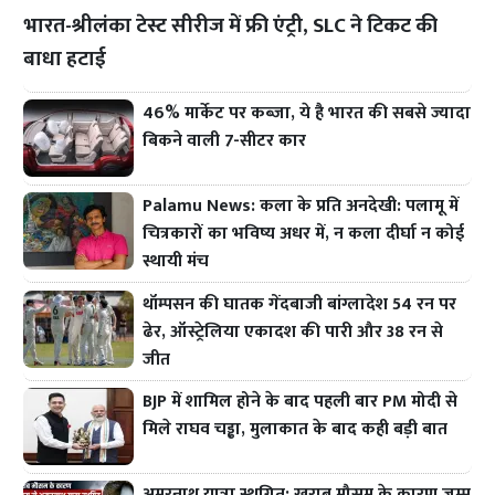
भारत-श्रीलंका टेस्ट सीरीज में फ्री एंट्री, SLC ने टिकट की
बाधा हटाई
46% मार्केट पर कब्जा, ये है भारत की सबसे ज्यादा
बिकने वाली 7-सीटर कार
Palamu News: कला के प्रति अनदेखी: पलामू में
चित्रकारों का भविष्य अधर में, न कला दीर्घा न कोई
स्थायी मंच
थॉम्पसन की घातक गेंदबाजी बांग्लादेश 54 रन पर
ढेर, ऑस्ट्रेलिया एकादश की पारी और 38 रन से
जीत
BJP में शामिल होने के बाद पहली बार PM मोदी से
मिले राघव चड्ढा, मुलाकात के बाद कही बड़ी बात
अमरनाथ यात्रा स्थगित: खराब मौसम के कारण जम्मू