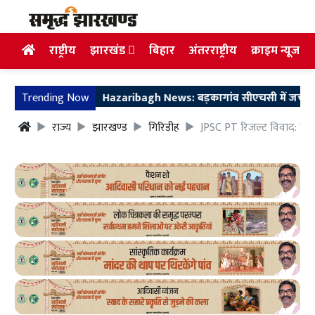
राष्ट्रीय
झारखंड
बिहार
अंतरराष्ट्रीय
क्राइम न्यूज
Trending Now
Hazaribagh News: बड़कागांव सीएचसी में जच्चा-बच्चा की म
राज्य
झारखण्ड
गिरिडीह
JPSC PT रिजल्ट विवाद: पुनः 