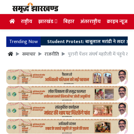
राष्ट्रीय
झारखंड
बिहार
अंतरराष्ट्रीय
क्राइम न्यूज
Trending Now
Student Protest: बाबूलाल मरांडी ने सदर अस्पताल पहुं
समाचार
राजनीति
पुरानी पेंशन संघर्ष महारैली में पंहुचे रा