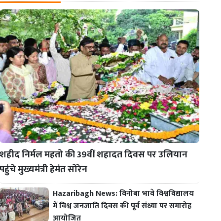
शहीद निर्मल महतो की 39वीं शहादत दिवस पर उलियान
पहुंचे मुख्यमंत्री हेमंत सोरेन
Hazaribagh News: विनोबा भावे विश्वविद्यालय
में विश्व जनजाति दिवस की पूर्व संध्या पर समारोह
आयोजित