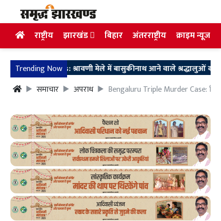
राष्ट्रीय
झारखंड
बिहार
अंतरराष्ट्रीय
क्राइम न्यूज
mka News: श्रावणी मेले में बासुकीनाथ आने वाले श्रद्धालुओं को परिजनों
Trending Now
समाचार
अपराध
Bengaluru Triple Murder Case: लिव-इ