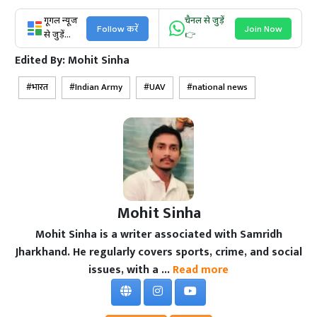
गूगल न्यूज
चैनल से जुड़ें
Follow करें
Join Now
से जुड़ें...
👉
Edited By:
Mohit Sinha
भारत
Indian Army
UAV
national news
Mohit Sinha
Mohit Sinha is a writer associated with Samridh
Jharkhand. He regularly covers sports, crime, and social
issues, with a ...
Read more