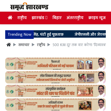
राष्ट्रीय
झारखंड
बिहार
अंतरराष्ट्रीय
क्राइम न्यूज
ेश हुए अरुण सिंह, घंटों हुई पूछताछ
Trending Now
जेपीएससी और जेएसएससी छात्रों न
समाचार
राष्ट्रीय
500 KM दूर तक वार करेगा 'दिव्यास्त्र'! क