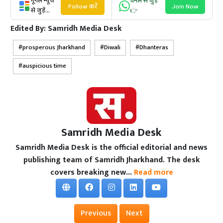
गूगल न्यूज
चैनल से जुड़ें
Follow करें
Join Now
से जुड़ें...
👉
Edited By:
Samridh Media Desk
prosperous Jharkhand
Diwali
Dhanteras
auspicious time
Samridh Media Desk
Samridh Media Desk is the official editorial and news
publishing team of Samridh Jharkhand. The desk
covers breaking new...
Read more
Previous
Next