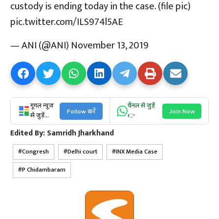
custody is ending today in the case. (file pic)
pic.twitter.com/ILS974l5AE
— ANI (@ANI)
November 13, 2019
गूगल न्यूज
चैनल से जुड़ें
Follow करें
Join Now
से जुड़ें...
👉
Edited By:
Samridh Jharkhand
Congresh
Delhi court
INX Media Case
P Chidambaram