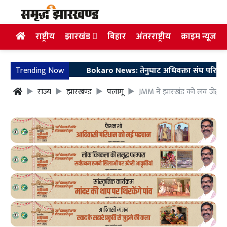
राष्ट्रीय
झारखंड
बिहार
अंतरराष्ट्रीय
क्राइम न्यूज
Trending Now
Bokaro News: तेनुघाट अधिवक्ता संघ परिसर में गुरु स
राज्य
झारखण्ड
पलामू
JMM ने झारखंड को लव जेहाद, ल