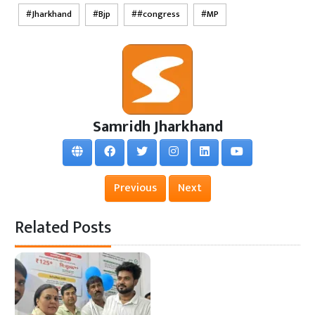
Jharkhand
Bjp
#congress
MP
Samridh Jharkhand
Previous
Next
Related Posts