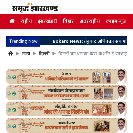
राष्ट्रीय
झारखंड
बिहार
अंतरराष्ट्रीय
क्राइम न्यूज
Trending Now
Bokaro News: तेनुघाट अधिवक्ता संघ परिसर में गुरु
राज्य
दिल्ली
दिल्ली बम धमाका केसः कश्मीर में सीआईके क