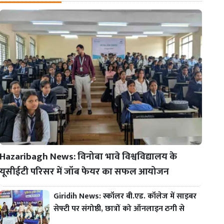
Hazaribagh News: विनोबा भावे विश्वविद्यालय के
यूसीईटी परिसर में जॉब फेयर का सफल आयोजन
Giridih News: स्कॉलर बी.एड. कॉलेज में साइबर
सेफ्टी पर संगोष्ठी, छात्रों को ऑनलाइन ठगी से