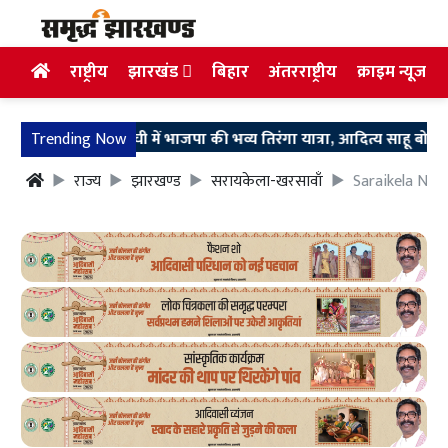
राष्ट्रीय
झारखंड
बिहार
अंतरराष्ट्रीय
क्राइम न्यूज
Trending Now
रांची में भाजपा की भव्य तिरंगा यात्रा, आदित्य साहू बोले- राष्ट्रीय ध
राज्य
झारखण्ड
सरायकेला-खरसावाँ
Saraikela News