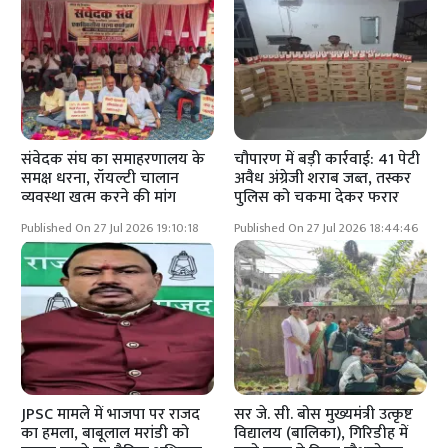
संवेदक संघ का समाहरणालय के
चौपारण में बड़ी कार्रवाई: 41 पेटी
समक्ष धरना, रॉयल्टी चालान
अवैध अंग्रेजी शराब जब्त, तस्कर
व्यवस्था खत्म करने की मांग
पुलिस को चकमा देकर फरार
Published On 27 Jul 2026 19:10:18
Published On 27 Jul 2026 18:44:46
JPSC मामले में भाजपा पर राजद
सर जे. सी. बोस मुख्यमंत्री उत्कृष्ट
का हमला, बाबूलाल मरांडी को
विद्यालय (बालिका), गिरिडीह में