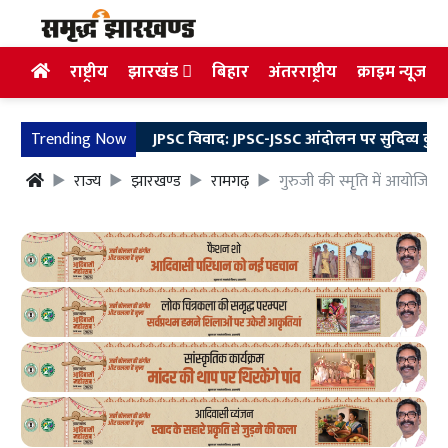
राष्ट्रीय
झारखंड
बिहार
अंतरराष्ट्रीय
क्राइम न्यूज
Trending Now
JPSC विवाद: JPSC-JSSC आंदोलन पर सुदिव्य कुमार का बड़ा
राज्य
झारखण्ड
रामगढ़
गुरुजी की स्मृति में आयोजित प