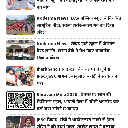
मतदाता सूची की गड़बड़ियों की उच्चस्तरीय जांच
की मांग
Koderma News: DAV पब्लिक स्कूल में नियमित
सामूहिक पीटी, स्वस्थ शरीर-स्वस्थ मन का दिया
संदेश
Koderma News: सेक्रेड हार्ट स्कूल में प्रोजेक्ट
बेस्ड लर्निंग, विद्यार्थियों ने पेश किए आकर्षक
विज्ञान मॉडल
Jharkhand Politics: विधानसभा में गूंजेगा
JPSC-JSSC मामला, बाबूलाल मरांडी ने सरकार को
घेरा
Shravani Mela 2026 : देवघर प्रशासन की
डिजिटल पहल, श्रावणी मेला में फोटो अपलोड कर
दर्ज करा सकेंगे शिकायत
JPSC विवाद: रांची में आंदोलनरत छात्रों से हेमंत
सोरेन ने की वार्ता पहल, सर्किट हाउस में बुलाया