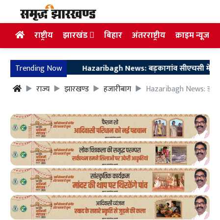
राष्ट्रीय
झारखंड
बिहार
अंतरराष्ट्रीय
क्राइम न्यूज
Trending Now
Hazaribagh News: बड़कागांव सीएचसी में जच्चा-बच्चा
राज्य
झारखण्ड
हजारीबाग
Hazaribagh News: डीसी का