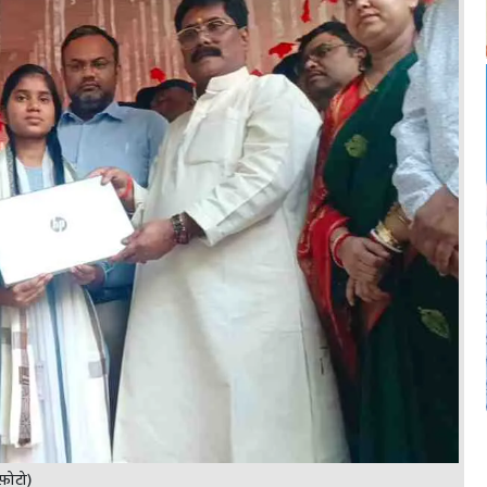
फ़ोटो)