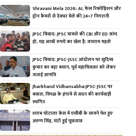
Shravani Mela 2026: AI, फेस रिकॉग्निशन और
ड्रोन कैमरों से देवघर मेले की 24×7 निगरानी
JPSC विवाद: JPSC मामले की CBI और ED जांच
हो, यह अरबों रुपये का खेल है: जयराम महतो
JPSC विवाद: JPSC-JSSC आंदोलन पर सुदिव्य
कुमार का बड़ा बयान, पूर्व महाधिवक्ता को लेकर
जताई आपत्ति
Jharkhand Vidhansabha:JPSC-JSSC पर
बवाल, विपक्ष के हंगामे से सदन की कार्यवाही
स्थगित
शराब घोटाला केस में एसीबी के सामने पेश हुए
अरुण सिंह, घंटों हुई पूछताछ