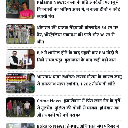
Palamu News: कला के प्रति अनदेखी: पलामू में
चित्रकारों का भविष्य अधर में, न कला दीर्घा न कोई
स्थायी मंच
थॉम्पसन की घातक गेंदबाजी बांग्लादेश 54 रन पर
ढेर, ऑस्ट्रेलिया एकादश की पारी और 38 रन से
जीत
BJP में शामिल होने के बाद पहली बार PM मोदी से
मिले राघव चड्ढा, मुलाकात के बाद कही बड़ी बात
अमरनाथ यात्रा स्थगित: खराब मौसम के कारण जम्मू
से अमरनाथ यात्रा स्थगित, 1,202 तीर्थयात्री लौटे
Crime News: हजारीबाग में प्रिंस खान गैंग के गुर्गे
से मुठभेड़, पुलिस की गोली से घायल; हथियार-बम
और धमकी भरे पर्चे बरामद
Bokaro News: तेनुघाट अधिवक्ता संघ परिसर में