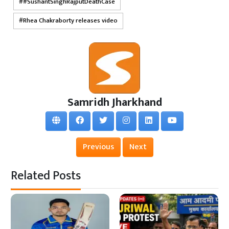
#SushantSinghRajputDeathCase
Rhea Chakraborty releases video
Samridh Jharkhand
Previous
Next
Related Posts