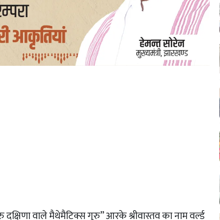
रु दक्षिणा वाले मैथेमैटिक्स गुरु” आरके श्रीवास्तव का नाम वर्ल्ड