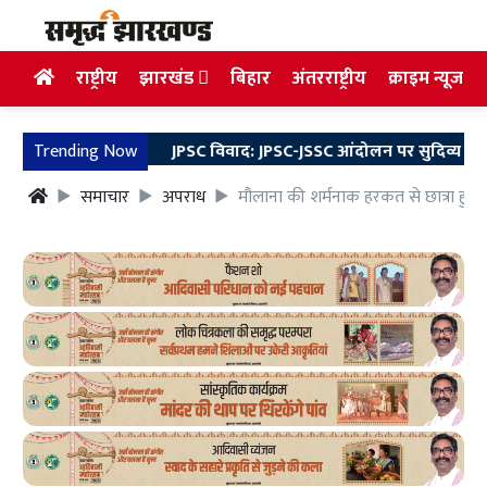
राष्ट्रीय
झारखंड
बिहार
अंतरराष्ट्रीय
क्राइम न्यूज
Trending Now
JPSC विवाद: JPSC-JSSC आंदोलन पर सुदिव्य कुमार का बड़
समाचार
अपराध
मौलाना की शर्मनाक हरकत से छात्रा हुई ग