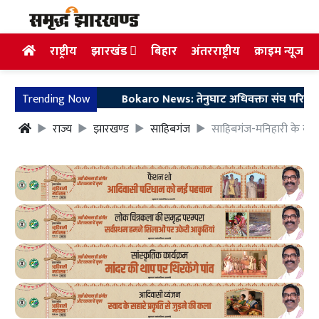
राष्ट्रीय
झारखंड
बिहार
अंतरराष्ट्रीय
क्राइम न्यूज
Trending Now
Bokaro News: तेनुघाट अधिवक्ता संघ परिसर में गुरु 
राज्य
झारखण्ड
साहिबगंज
साहिबगंज-मनिहारी के बीच 