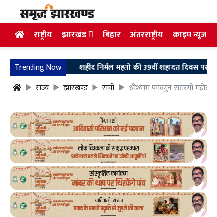
राष्ट्रीय
झारखंड
बिहार
अंतरराष्ट्रीय
क्राइम न्यूज
Trending Now
शहीद निर्मल महतो की 39वीं शहादत दिवस पर उलियान पहुंचे 
राज्य
झारखण्ड
रांची
श्रीश्याम फाल्गुन सतरंगी महोत