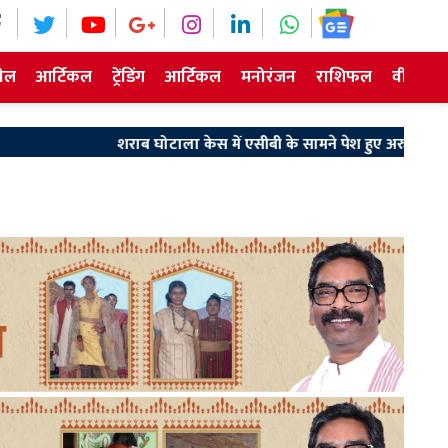
ेल
आर्टिकल
ट्रेंडिंग
आर्टिकल
मनोरंजन
राशिफल
वीडियो न
शराब घोटाला केस में एसीबी के सामने पेश हुए अरुण सिंह, घंटों हुई पूछताछ