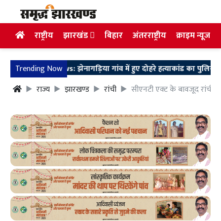
राष्ट्रीय
झारखंड
बिहार
अंतरराष्ट्रीय
क्राइम न्यूज
Pakur News: झेनागड़िया गांव में हुए दोहरे हत्याकांड का पुलिस ने 12 घंटे 
Trending Now
राज्य
झारखण्ड
रांची
सीएनटी एक्ट के बावजूद रांची 