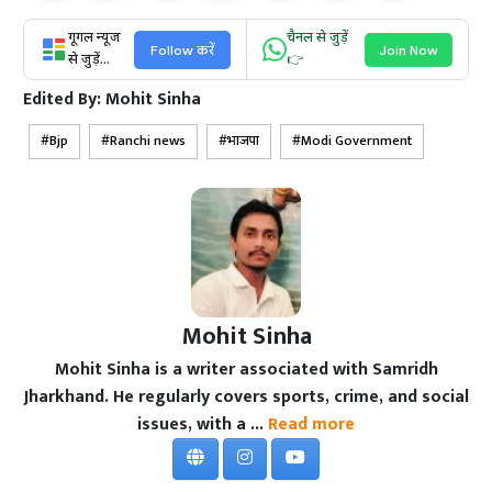
गूगल न्यूज
चैनल से जुड़ें
Follow करें
Join Now
से जुड़ें...
👉
Edited By:
Mohit Sinha
Bjp
Ranchi news
भाजपा
Modi Government
Mohit Sinha
Mohit Sinha is a writer associated with Samridh
Jharkhand. He regularly covers sports, crime, and social
issues, with a ...
Read more