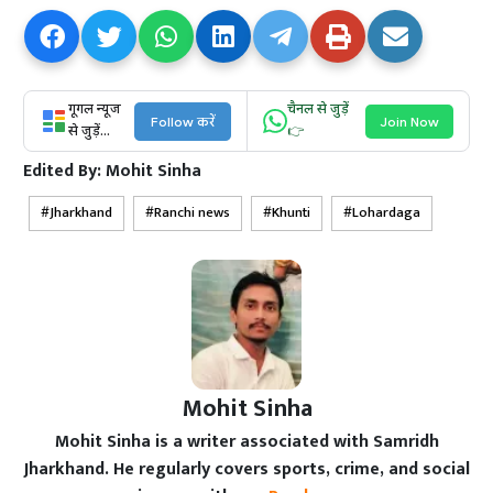
गूगल न्यूज
चैनल से जुड़ें
Follow करें
Join Now
से जुड़ें...
👉
Edited By:
Mohit Sinha
Jharkhand
Ranchi news
Khunti
Lohardaga
Mohit Sinha
Mohit Sinha is a writer associated with Samridh
Jharkhand. He regularly covers sports, crime, and social