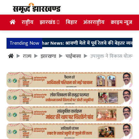
राष्ट्रीय
झारखंड
बिहार
अंतरराष्ट्रीय
क्राइम न्यूज
Trending Now
Deoghar News: श्रावणी मेले में पूर्व रेलवे की बेहतर व्यवस्था, 4 दिनों 
राज्य
झारखण्ड
चाईबासा
उपायुक्त ने विकास योजनाओं