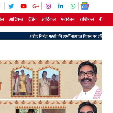
ेल
आर्टिकल
ट्रेंडिंग
आर्टिकल
मनोरंजन
राशिफल
वीडियो न
हीद निर्मल महतो की 39वीं शहादत दिवस पर उलियान पहुंचे मुख्यमंत्री हेमंत सोर