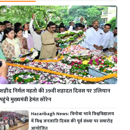
शहीद निर्मल महतो की 39वीं शहादत दिवस पर उलियान
पहुंचे मुख्यमंत्री हेमंत सोरेन
Hazaribagh News: विनोबा भावे विश्वविद्यालय
में विश्व जनजाति दिवस की पूर्व संध्या पर समारोह
आयोजित