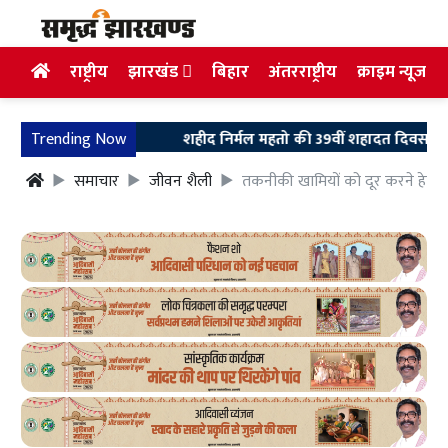
राष्ट्रीय
झारखंड
बिहार
अंतरराष्ट्रीय
क्राइम न्यूज
Trending Now
शहीद निर्मल महतो की 39वीं शहादत दिवस पर उलियान पहु
समाचार
जीवन शैली
तकनीकी खामियों को दूर करने हेतु क