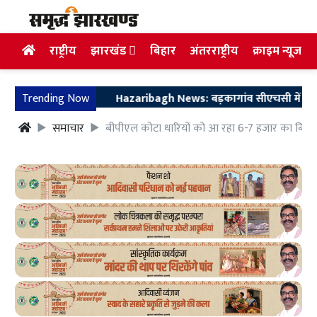
राष्ट्रीय
झारखंड
बिहार
अंतरराष्ट्रीय
क्राइम न्यूज
Trending Now
Hazaribagh News: बड़कागांव सीएचसी में जच्चा-बच्चा क
समाचार
बीपीएल कोटा धारियों को आ रहा 6-7 हजार का बिज