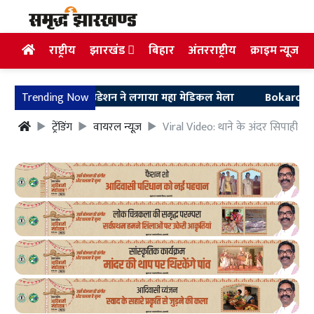
राष्ट्रीय
झारखंड
बिहार
अंतरराष्ट्रीय
क्राइम न्यूज
ुरु सारथी फाउंडेशन ने लगाया महा मेडिकल मेला
Trending Now
Bokaro News: एसडीपी
ट्रेंडिंग
वायरल न्यूज़
Viral Video: थाने के अंदर सिपाही और म