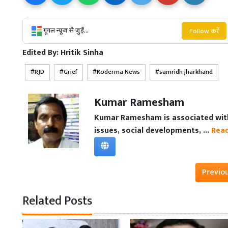
गूगल न्यूज से जुड़ें...
Follow करें
Edited By:
Hritik Sinha
RJD
Grief
Koderma News
samridh jharkhand
Kumar Ramesham
Kumar Ramesham is associated with 
issues, social developments, ...
Rea
Previo
Related Posts