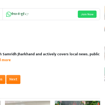
चैनल से जुड़ें 👉
Join Now
Samridh Jharkhand and actively covers local news, public
d more
us
Next