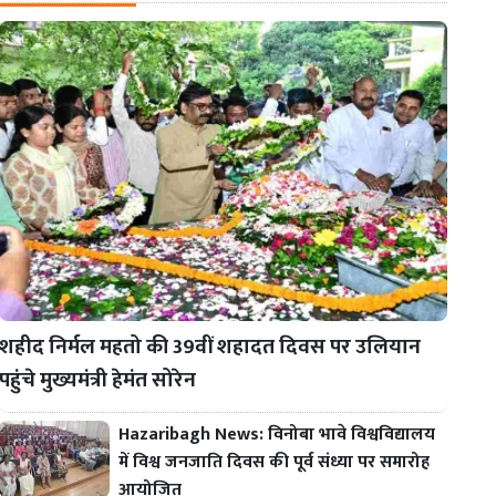
शहीद निर्मल महतो की 39वीं शहादत दिवस पर उलियान
पहुंचे मुख्यमंत्री हेमंत सोरेन
Hazaribagh News: विनोबा भावे विश्वविद्यालय
में विश्व जनजाति दिवस की पूर्व संध्या पर समारोह
आयोजित