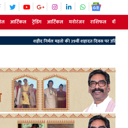
ेल
आर्टिकल
ट्रेंडिंग
आर्टिकल
मनोरंजन
राशिफल
वीडियो न
शहीद निर्मल महतो की 39वीं शहादत दिवस पर उलियान पहुंचे मुख्यमंत्री हेमंत