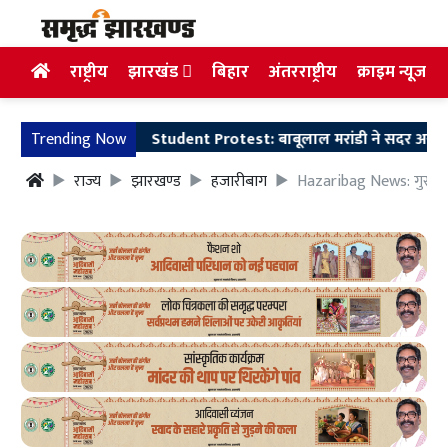
राष्ट्रीय
झारखंड
बिहार
अंतरराष्ट्रीय
क्राइम न्यूज
Trending Now
Student Protest: बाबूलाल मरांडी ने सदर अस्पताल पहुंच
राज्य
झारखण्ड
हजारीबाग
Hazaribag News: गुरुचट्ट