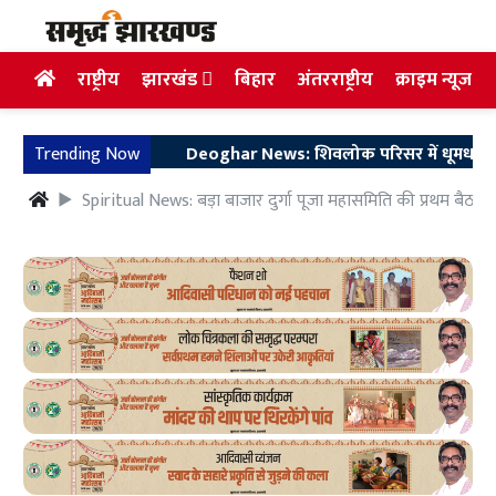
राष्ट्रीय
झारखंड
बिहार
अंतरराष्ट्रीय
क्राइम न्यूज
Trending Now
Deoghar News: शिवलोक परिसर में धूमधाम से मनाया
Spiritual News: बड़ा बाजार दुर्गा पूजा महासमिति की प्रथम बैठक स