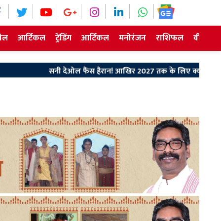
ेल
आर्टिकल
ट्रेंडिंग
आर्टिकल
मनोरंजन
राशिफल
वीडियो न
सनी देओल फैंस हैरान! आखिर 2027 तक के लिए क्यों टली 'परशुराम'?