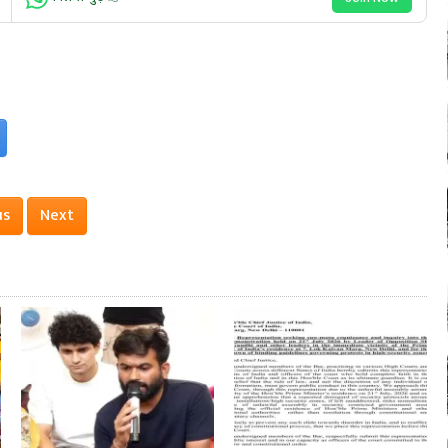
us
Next