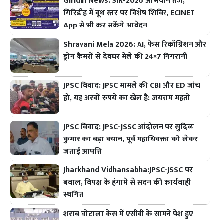
Giridih News: SIR-2026 अभियान तेज,
गिरिडीह में बूथ स्तर पर विशेष शिविर, ECINET
App से भी कर सकेंगे आवेदन
Shravani Mela 2026: AI, फेस रिकॉग्निशन और
ड्रोन कैमरों से देवघर मेले की 24×7 निगरानी
JPSC विवाद: JPSC मामले की CBI और ED जांच
हो, यह अरबों रुपये का खेल है: जयराम महतो
JPSC विवाद: JPSC-JSSC आंदोलन पर सुदिव्य
कुमार का बड़ा बयान, पूर्व महाधिवक्ता को लेकर
जताई आपत्ति
Jharkhand Vidhansabha:JPSC-JSSC पर
बवाल, विपक्ष के हंगामे से सदन की कार्यवाही
स्थगित
शराब घोटाला केस में एसीबी के सामने पेश हुए