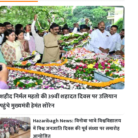
शहीद निर्मल महतो की 39वीं शहादत दिवस पर उलियान
पहुंचे मुख्यमंत्री हेमंत सोरेन
Hazaribagh News: विनोबा भावे विश्वविद्यालय
में विश्व जनजाति दिवस की पूर्व संध्या पर समारोह
आयोजित