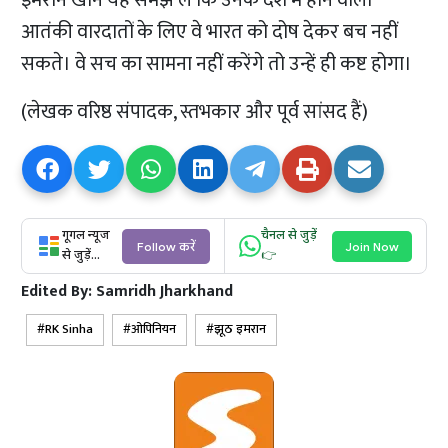
इमरान खान यह समझ लें कि उनके देश में होने वाली
आतंकी वारदातों के लिए वे भारत को दोष देकर बच नहीं
सकते। वे सच का सामना नहीं करेंगे तो उन्हें ही कष्ट होगा।
(लेखक वरिष्ठ संपादक, स्तभकार और पूर्व सांसद हैं)
गूगल न्यूज
चैनल से जुड़ें
Follow करें
Join Now
से जुड़ें...
👉
Edited By:
Samridh Jharkhand
RK Sinha
ओपिनियन
झूठ इमरान