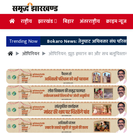
राष्ट्रीय
झारखंड
बिहार
अंतरराष्ट्रीय
क्राइम न्यूज
Trending Now
Bokaro News: तेनुघाट अधिवक्ता संघ परिसर में गुरु सारथ
ओपिनियन
ओपिनियन: झूठ इमरान का और सच बलूचिस्तान में व