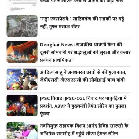
कब्जे पर सीसीएल कथारा जीएम का कड़ा रुख
"गड्ढा एक्सप्रेसवे:" साहिबगंज की सड़कों पर गड्ढे
नहीं, मुफ्त मसाज सेंटर
Deoghar News: राजकीय श्रावणी मेला की
दूसरी सोमवारी पर श्रद्धालुओं की सुरक्षा और कतार
प्रबंधन प्राथमिकता
आदित्य साहू ने अनशनरत छात्रों से की मुलाकात,
जेपीएससी-जेएसएससी की सीबीआई जांच मांगी
JPSC विवाद: JPSC-CGL विवाद पर पाकुड़िया में
प्रदर्शन, ABVP ने मुख्यमंत्री हेमंत सोरेन का पुतला
फूंका
नवनियुक्त सहायक बिशप आनंद डेविड खाल्खो के
अभिषेक समारोह में पहुंचे सीएम हेमन्त सोरेन