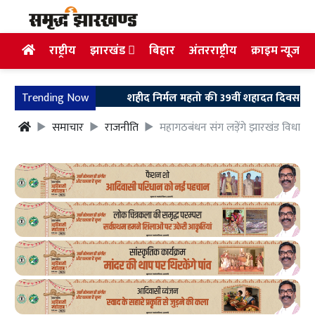
राष्ट्रीय
झारखंड
बिहार
अंतरराष्ट्रीय
क्राइम न्यूज
Trending Now
शहीद निर्मल महतो की 39वीं शहादत दिवस पर उलियान पहु
समाचार
राजनीति
महागठबंधन संग लड़ेंगे झारखंड विधानस