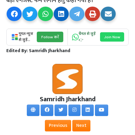
बड़ा एगजैस्ट फैन लगाने हेतु कहा गया है।
गूगल न्यूज
चैनल से जुड़ें
Follow करें
Join Now
से जुड़ें...
👉
Edited By:
Samridh Jharkhand
Samridh Jharkhand
Previous
Next